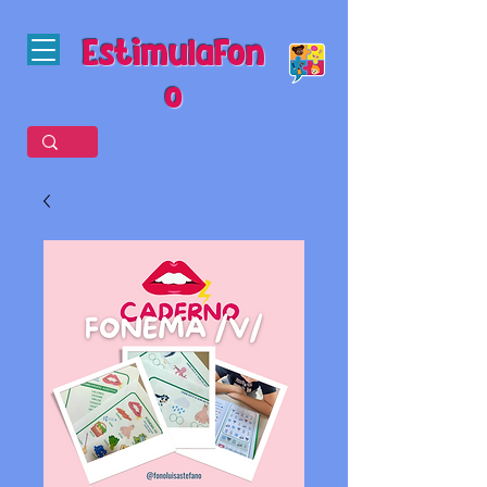
EstimulaFon
o