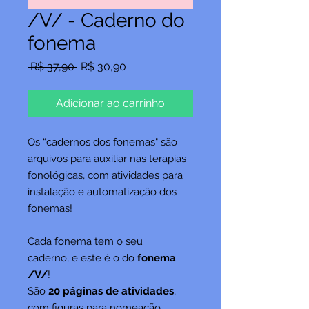
/V/ - Caderno do
fonema
Preço
Preço
 R$ 37,90 
R$ 30,90
normal
promocional
Adicionar ao carrinho
Os “cadernos dos fonemas" são
arquivos para auxiliar nas terapias
fonológicas, com atividades para
instalação e automatização dos
fonemas!
Cada fonema tem o seu
caderno, e este é o do
fonema
/V/
!
São
20 páginas de atividades
,
com figuras para nomeação,