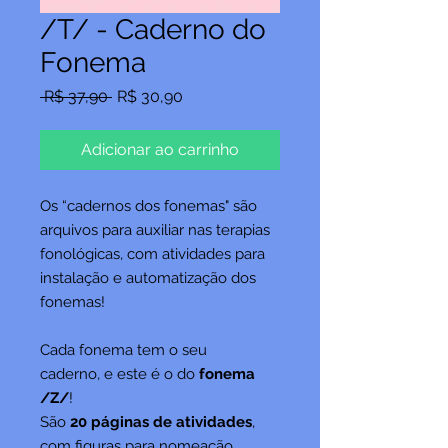
/T/ - Caderno do
Fonema
Preço
Preço
 R$ 37,90 
R$ 30,90
normal
promocional
Adicionar ao carrinho
Os “cadernos dos fonemas" são
arquivos para auxiliar nas terapias
fonológicas, com atividades para
instalação e automatização dos
fonemas!
Cada fonema tem o seu
caderno, e este é o do
fonema
/Z/
!
São
20 páginas de atividades
,
com figuras para nomeação,