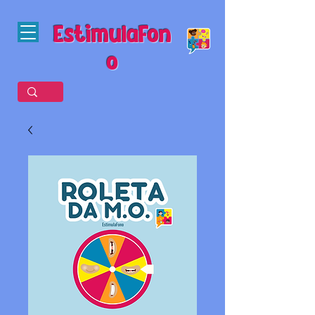
EstimulaFon
o