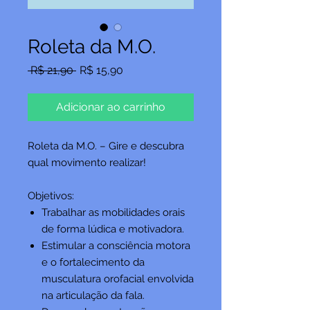
Roleta da M.O.
Preço
Preço
 R$ 21,90 
R$ 15,90
normal
promocional
Adicionar ao carrinho
Roleta da M.O. – Gire e descubra
qual movimento realizar!
Objetivos:
Trabalhar as mobilidades orais
de forma lúdica e motivadora.
Estimular a consciência motora
e o fortalecimento da
musculatura orofacial envolvida
na articulação da fala.