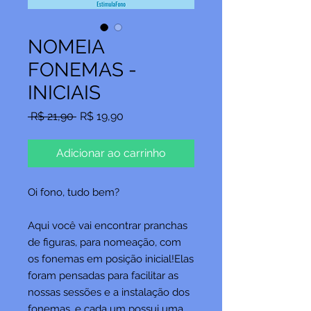
NOMEIA
FONEMAS -
INICIAIS
Preço
Preço
 R$ 21,90 
R$ 19,90
normal
promocional
Adicionar ao carrinho
Oi fono, tudo bem?
Aqui você vai encontrar pranchas
de figuras, para nomeação, com
os fonemas em posição inicial!Elas
foram pensadas para facilitar as
nossas sessões e a instalação dos
fonemas, e cada um possui uma