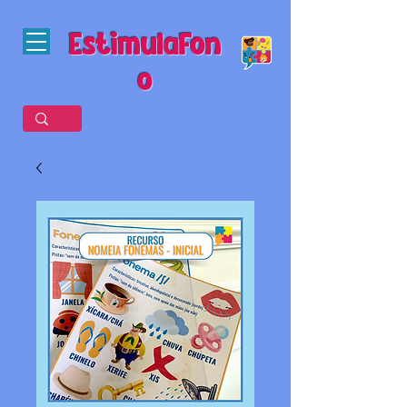
EstimulaFon
o