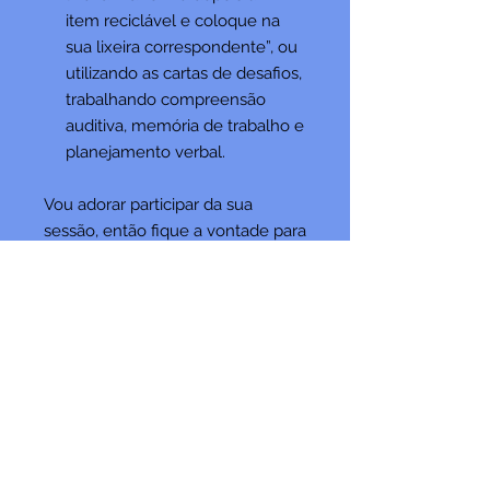
item reciclável e coloque na
sua lixeira correspondente”, ou
utilizando as cartas de desafios,
trabalhando compreensão
auditiva, memória de trabalho e
planejamento verbal.
Vou adorar participar da sua
sessão, então fique a vontade para
postar nas suas redes sociais, e
marcar @fonoluisastefano!
*RECURSO INCLUSO NO CLUBE
DE ASSINATURA DE
SETEMBRO/25
* Material produzido e idealizado
por: @fonoluisastefano
* Distribuição proibida