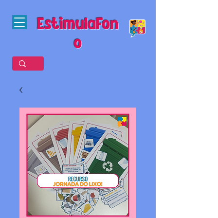
EstimulaFon
o