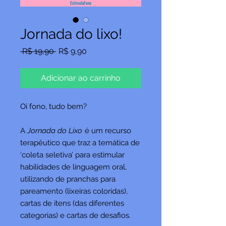
Jornada do lixo!
Preço
Preço
 R$ 19,90 
R$ 9,90
normal
promocional
Adicionar ao carrinho
Oi fono, tudo bem?
A
Jornada do Lixo
é um recurso
terapêutico que traz a temática de
‘coleta seletiva’ para estimular
habilidades de linguagem oral,
utilizando de pranchas para
pareamento (lixeiras coloridas),
cartas de itens (das diferentes
categorias) e cartas de desafios.