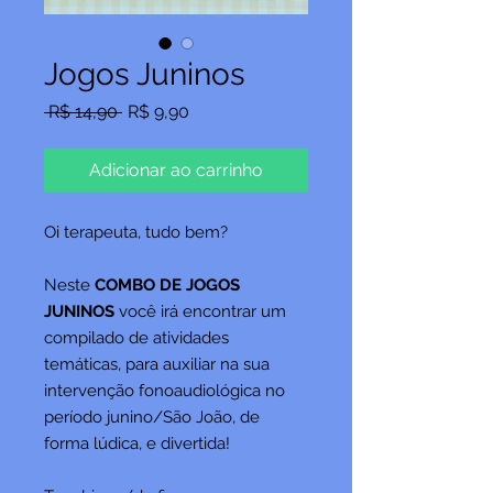
Jogos Juninos
Preço
Preço
 R$ 14,90 
R$ 9,90
normal
promocional
Adicionar ao carrinho
Oi terapeuta, tudo bem?
Neste
COMBO DE JOGOS
JUNINOS
você irá encontrar um
compilado de atividades
temáticas, para auxiliar na sua
intervenção fonoaudiológica no
período junino/São João, de
forma lúdica, e divertida!