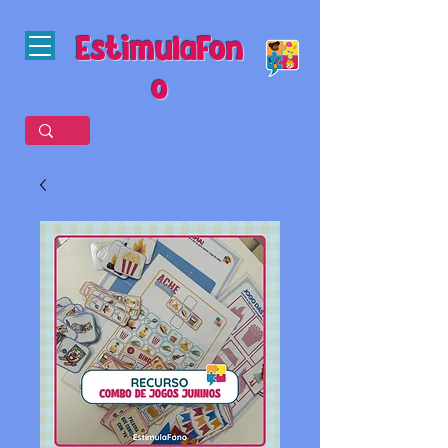
EstimulaFon
o