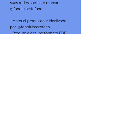
suas redes sociais, e marcar
@fonoluisastefano!
* Material produzido e idealizado
por: @fonoluisastefano
* Produto digital no formato PDF
* Distribuição proibida
Fique por dentro das
novidades!
Assine agora