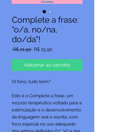
Complete a frase:
"o/a, no/na,
do/da"!
Preço
Preço
 R$ 21,90 
R$ 15,90
normal
promocional
Adicionar ao carrinho
Oi fono, tudo bem?
Este é o Complete a frase, um
recurso terapêutico voltado para a
estimulação e o desenvolvimento
da linguagem oral e escrita, com
foco especial no uso adequado
dos artigos definidos ("o", "a") e das