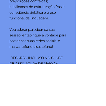
preposições contraídas;
habilidades de estruturação frasal;
consciência sintática e o uso
funcional da linguagem.
Vou adorar participar da sua
sessão, então fique a vontade para
postar nas suas redes sociais, e
marcar @fonoluisastefano!
*RECURSO INCLUSO NO CLUBE
DE ASSINATURA DE MAIO/25
* Material produzido e idealizado
por: @fonoluisastefano
* Produto digital no formato PDF.