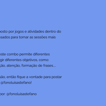
to por jogos e atividades dentro do
sados para tornar as sessões mais
 este combo permite diferentes
gir diferentes objetivos, como:
o, atenção, formação de frases....
são, então fique a vontade para postar
r @fonoluisastefano!
 por: @fonoluisastefano