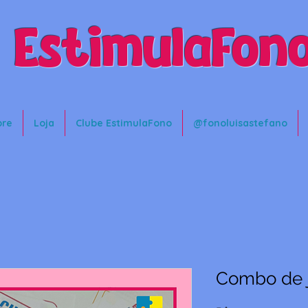
EstimulaFon
bre
Loja
Clube EstimulaFono
@fonoluisastefano
Combo de j