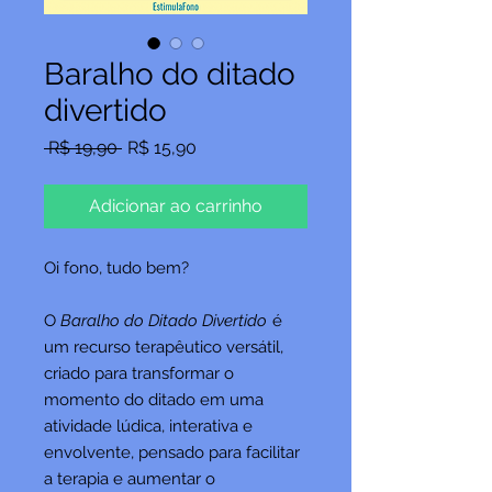
Baralho do ditado
divertido
Preço
Preço
 R$ 19,90 
R$ 15,90
normal
promocional
Adicionar ao carrinho
Oi fono, tudo bem?
O
Baralho do Ditado Divertido
é
um recurso terapêutico versátil,
criado para transformar o
momento do ditado em uma
atividade lúdica, interativa e
envolvente, pensado para facilitar
a terapia e aumentar o