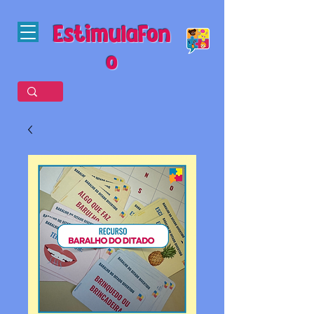
EstimulaFon
o