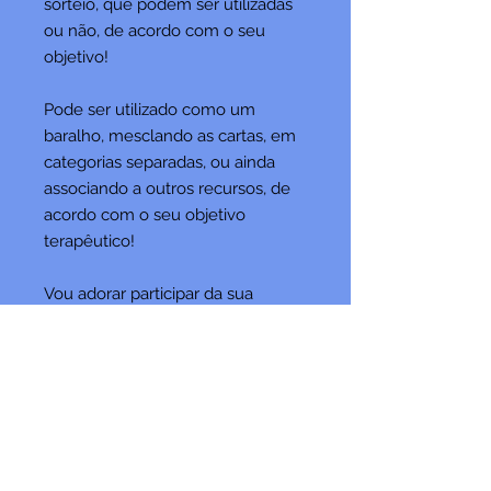
sorteio, que podem ser utilizadas
ou não, de acordo com o seu
objetivo!
Pode ser utilizado como um
baralho, mesclando as cartas, em
categorias separadas, ou ainda
associando a outros recursos, de
acordo com o seu objetivo
terapêutico!
Vou adorar participar da sua
sessão, então fique a vontade para
postar nas suas redes sociais, e
marcar @fonoluisastefano!
*RECURSO INCLUSO NO CLUBE
DE ASSINATURA DE
NOVEMBRO/25