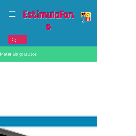
EstimulaFon
o
Materiais gratuitos