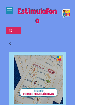
EstimulaFon
o