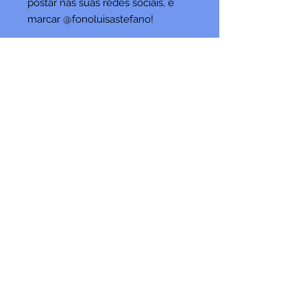
postar nas suas redes sociais, e
marcar @fonoluisastefano!
*RECURSO INCLUSO NO CLUBE
DE ASSINATURA DE
DEZEMBRO/25
* Material produzido e idealizado
por: @fonoluisastefano
* Produto digital no formato PDF
* Distribuição proibida
Fique por dentro das
novidades!