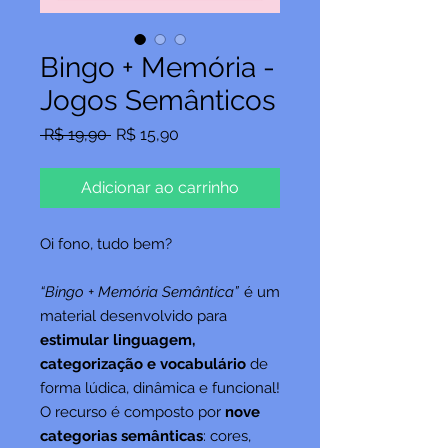
Bingo + Memória -
Jogos Semânticos
Preço
Preço
 R$ 19,90 
R$ 15,90
normal
promocional
Adicionar ao carrinho
Oi fono, tudo bem?
“Bingo + Memória Semântica”
é um
material desenvolvido para
estimular linguagem,
categorização e vocabulário
de
forma lúdica, dinâmica e funcional!
O recurso é composto por
nove
categorias semânticas
: cores,